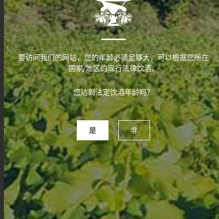
阅读更多
获奖信息
要访问我们的网站，您的年龄必须足够大，可以根据您所在
国家/地区的现行法律饮酒。
您达到法定饮酒年龄吗？
是
非
2025年葡萄酒之乡大赛
我们的2023年份罗讷河谷普兰
阅读更多
获奖信息